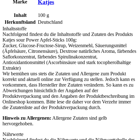
Katjes
Marke
Inhalt
100
g
Herkunftsland
Deutschland
Inhaltsstoffe
Nachfolgend findest du die Inhaltsstoffe und Zutaten des Produkts
Katjes sour Power Apfel-Sticks 100g
:
Zucker, Glucose-Fructose-Sirup,
Weizenmehl
, Säuerungsmittel
(Äpfelsäure, Citronensäure), Dextrose natürliches Aroma, färbendes
Saflorkonzentrat, färbendes Spirulinakonzentrat,
Antioxidantionsmittel (Ascorbinsäure und stark tocopherolhaltige
Extrakte)
Wir bemühen uns stets die Zutaten und Allergene zum Produkt
korrekt und aktuell online zur Verfügung zu stellen. Jedoch kann es
vorkommen, dass Hersteller ihre Zutaten verändern. So kann es zu
Abweichungen hinsichtlich der Angaben auf der
Produktverpackung und den Angaben der Produktbeschreibung im
Onlineshop kommen. Bitte lese dir daher vor dem Verzehr immer
die Zutatenliste auf der Produktverpackung durch.
Hinweis zu Allergenen:
Allergene Zutaten sind
gelb
hervorgehoben
.
Nährwerte
Nachfolgend findest du die Nährwerte und die Nährwerttabelle des