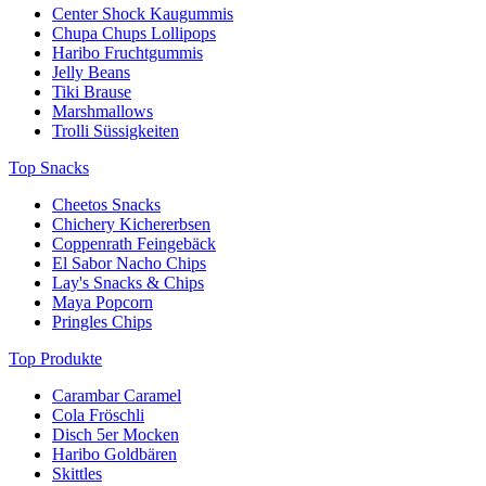
Center Shock Kaugummis
Chupa Chups Lollipops
Haribo Fruchtgummis
Jelly Beans
Tiki Brause
Marshmallows
Trolli Süssigkeiten
Top Snacks
Cheetos Snacks
Chichery Kichererbsen
Coppenrath Feingebäck
El Sabor Nacho Chips
Lay's Snacks & Chips
Maya Popcorn
Pringles Chips
Top Produkte
Carambar Caramel
Cola Fröschli
Disch 5er Mocken
Haribo Goldbären
Skittles