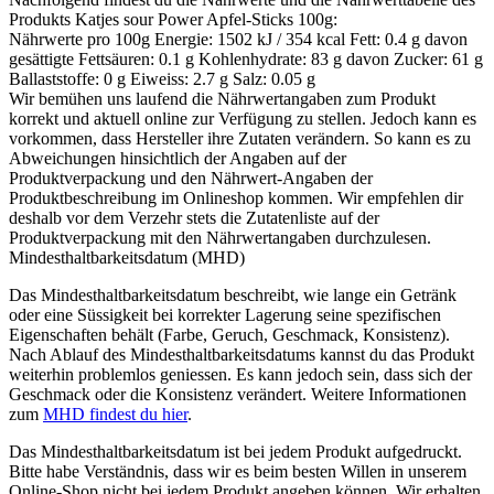
Produkts
Katjes sour Power Apfel-Sticks 100g
:
Nährwerte pro 100g Energie: 1502 kJ / 354 kcal Fett: 0.4 g davon
gesättigte Fettsäuren: 0.1 g Kohlenhydrate: 83 g davon Zucker: 61 g
Ballaststoffe: 0 g Eiweiss: 2.7 g Salz: 0.05 g
Wir bemühen uns laufend die Nährwertangaben zum Produkt
korrekt und aktuell online zur Verfügung zu stellen. Jedoch kann es
vorkommen, dass Hersteller ihre Zutaten verändern. So kann es zu
Abweichungen hinsichtlich der Angaben auf der
Produktverpackung und den Nährwert-Angaben der
Produktbeschreibung im Onlineshop kommen. Wir empfehlen dir
deshalb vor dem Verzehr stets die Zutatenliste auf der
Produktverpackung mit den Nährwertangaben durchzulesen.
Mindesthaltbarkeitsdatum (MHD)
Das Mindesthaltbarkeitsdatum beschreibt, wie lange ein Getränk
oder eine Süssigkeit bei korrekter Lagerung seine spezifischen
Eigenschaften behält (Farbe, Geruch, Geschmack, Konsistenz).
Nach Ablauf des Mindesthaltbarkeitsdatums kannst du das Produkt
weiterhin problemlos geniessen. Es kann jedoch sein, dass sich der
Geschmack oder die Konsistenz verändert. Weitere Informationen
zum
MHD findest du hier
.
Das Mindesthaltbarkeitsdatum ist bei jedem Produkt aufgedruckt.
Bitte habe Verständnis, dass wir es beim besten Willen in unserem
Online-Shop nicht bei jedem Produkt angeben können. Wir erhalten