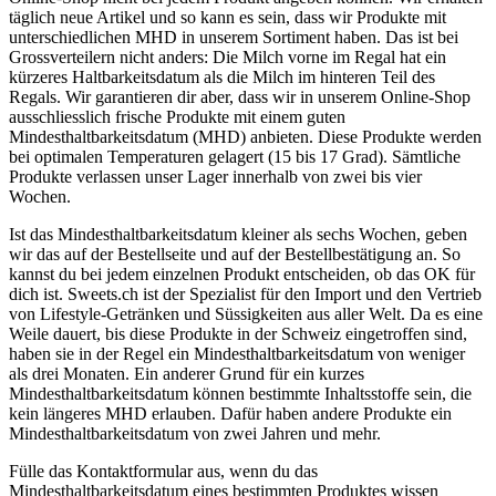
täglich neue Artikel und so kann es sein, dass wir Produkte mit
unterschiedlichen MHD in unserem Sortiment haben. Das ist bei
Grossverteilern nicht anders: Die Milch vorne im Regal hat ein
kürzeres Haltbarkeitsdatum als die Milch im hinteren Teil des
Regals. Wir garantieren dir aber, dass wir in unserem Online-Shop
ausschliesslich frische Produkte mit einem guten
Mindesthaltbarkeitsdatum (MHD) anbieten. Diese Produkte werden
bei optimalen Temperaturen gelagert (15 bis 17 Grad). Sämtliche
Produkte verlassen unser Lager innerhalb von zwei bis vier
Wochen.
Ist das Mindesthaltbarkeitsdatum kleiner als sechs Wochen, geben
wir das auf der Bestellseite und auf der Bestellbestätigung an. So
kannst du bei jedem einzelnen Produkt entscheiden, ob das OK für
dich ist. Sweets.ch ist der Spezialist für den Import und den Vertrieb
von Lifestyle-Getränken und Süssigkeiten aus aller Welt. Da es eine
Weile dauert, bis diese Produkte in der Schweiz eingetroffen sind,
haben sie in der Regel ein Mindesthaltbarkeitsdatum von weniger
als drei Monaten. Ein anderer Grund für ein kurzes
Mindesthaltbarkeitsdatum können bestimmte Inhaltsstoffe sein, die
kein längeres MHD erlauben. Dafür haben andere Produkte ein
Mindesthaltbarkeitsdatum von zwei Jahren und mehr.
Fülle das Kontaktformular aus, wenn du das
Mindesthaltbarkeitsdatum eines bestimmten Produktes wissen