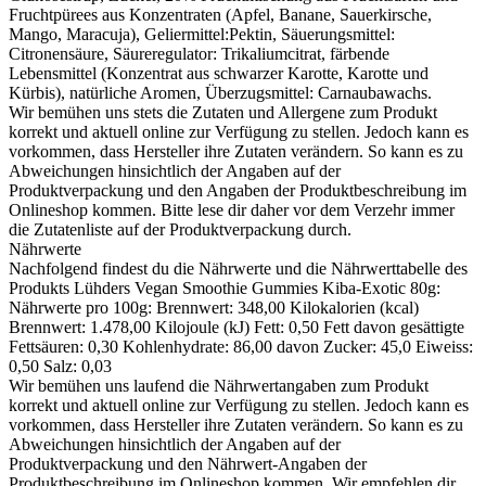
Fruchtpürees aus Konzentraten (Apfel, Banane, Sauerkirsche,
Mango, Maracuja), Geliermittel:Pektin, Säuerungsmittel:
Citronensäure, Säureregulator: Trikaliumcitrat, färbende
Lebensmittel (Konzentrat aus schwarzer Karotte, Karotte und
Kürbis), natürliche Aromen, Überzugsmittel: Carnaubawachs.
Wir bemühen uns stets die Zutaten und Allergene zum Produkt
korrekt und aktuell online zur Verfügung zu stellen. Jedoch kann es
vorkommen, dass Hersteller ihre Zutaten verändern. So kann es zu
Abweichungen hinsichtlich der Angaben auf der
Produktverpackung und den Angaben der Produktbeschreibung im
Onlineshop kommen. Bitte lese dir daher vor dem Verzehr immer
die Zutatenliste auf der Produktverpackung durch.
Nährwerte
Nachfolgend findest du die Nährwerte und die Nährwerttabelle des
Produkts
Lühders Vegan Smoothie Gummies Kiba-Exotic 80g
:
Nährwerte pro 100g: Brennwert: 348,00 Kilokalorien (kcal)
Brennwert: 1.478,00 Kilojoule (kJ) Fett: 0,50 Fett davon gesättigte
Fettsäuren: 0,30 Kohlenhydrate: 86,00 davon Zucker: 45,0 Eiweiss:
0,50 Salz: 0,03
Wir bemühen uns laufend die Nährwertangaben zum Produkt
korrekt und aktuell online zur Verfügung zu stellen. Jedoch kann es
vorkommen, dass Hersteller ihre Zutaten verändern. So kann es zu
Abweichungen hinsichtlich der Angaben auf der
Produktverpackung und den Nährwert-Angaben der
Produktbeschreibung im Onlineshop kommen. Wir empfehlen dir