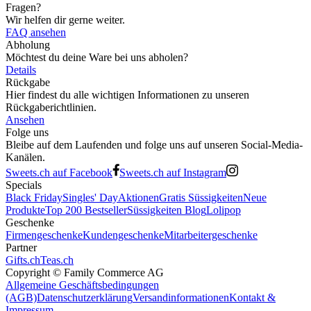
Fragen?
Wir helfen dir gerne weiter.
FAQ ansehen
Abholung
Möchtest du deine Ware bei uns abholen?
Details
Rückgabe
Hier findest du alle wichtigen Informationen zu unseren
Rückgaberichtlinien.
Ansehen
Folge uns
Bleibe auf dem Laufenden und folge uns auf unseren Social-Media-
Kanälen.
Sweets.ch auf Facebook
Sweets.ch auf Instagram
Specials
Black Friday
Singles' Day
Aktionen
Gratis Süssigkeiten
Neue
Produkte
Top 200 Bestseller
Süssigkeiten Blog
Lolipop
Geschenke
Firmengeschenke
Kundengeschenke
Mitarbeitergeschenke
Partner
Gifts.ch
Teas.ch
Copyright ©
Family Commerce AG
Allgemeine Geschäftsbedingungen
(AGB)
Datenschutzerklärung
Versandinformationen
Kontakt &
Impressum