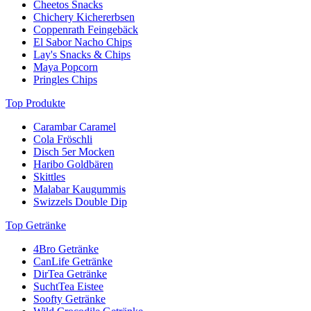
Cheetos Snacks
Chichery Kichererbsen
Coppenrath Feingebäck
El Sabor Nacho Chips
Lay's Snacks & Chips
Maya Popcorn
Pringles Chips
Top Produkte
Carambar Caramel
Cola Fröschli
Disch 5er Mocken
Haribo Goldbären
Skittles
Malabar Kaugummis
Swizzels Double Dip
Top Getränke
4Bro Getränke
CanLife Getränke
DirTea Getränke
SuchtTea Eistee
Soofty Getränke