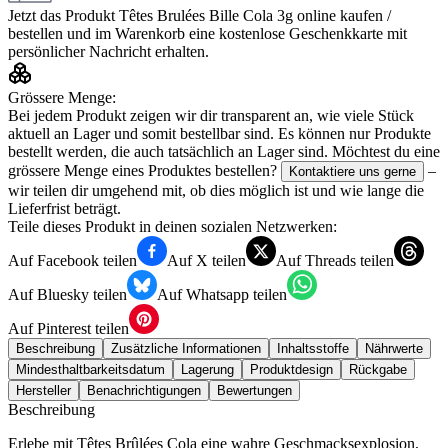
Jetzt das Produkt
Têtes Brulées Bille Cola 3g
online kaufen /
bestellen und im Warenkorb eine kostenlose Geschenkkarte mit
persönlicher Nachricht erhalten.
Grössere Menge:
Bei jedem Produkt zeigen wir dir transparent an, wie viele Stück
aktuell an Lager und somit bestellbar sind. Es können nur Produkte
bestellt werden, die auch tatsächlich an Lager sind. Möchtest du eine
grössere Menge eines Produktes bestellen?
–
Kontaktiere uns gerne
wir teilen dir umgehend mit, ob dies möglich ist und wie lange die
Lieferfrist beträgt.
Teile dieses Produkt in deinen sozialen Netzwerken:
Auf Facebook teilen
Auf X teilen
Auf Threads teilen
Auf Bluesky teilen
Auf Whatsapp teilen
Auf Pinterest teilen
Beschreibung
Zusätzliche Informationen
Inhaltsstoffe
Nährwerte
Mindesthaltbarkeitsdatum
Lagerung
Produktdesign
Rückgabe
Hersteller
Benachrichtigungen
Bewertungen
Beschreibung
Erlebe mit Têtes Brûlées Cola eine wahre Geschmacksexplosion,