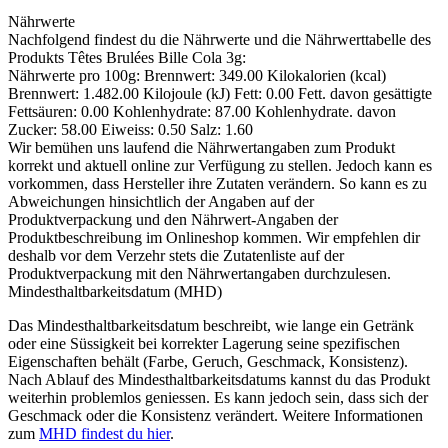
Nährwerte
Nachfolgend findest du die Nährwerte und die Nährwerttabelle des
Produkts
Têtes Brulées Bille Cola 3g
:
Nährwerte pro 100g: Brennwert: 349.00 Kilokalorien (kcal)
Brennwert: 1.482.00 Kilojoule (kJ) Fett: 0.00 Fett. davon gesättigte
Fettsäuren: 0.00 Kohlenhydrate: 87.00 Kohlenhydrate. davon
Zucker: 58.00 Eiweiss: 0.50 Salz: 1.60
Wir bemühen uns laufend die Nährwertangaben zum Produkt
korrekt und aktuell online zur Verfügung zu stellen. Jedoch kann es
vorkommen, dass Hersteller ihre Zutaten verändern. So kann es zu
Abweichungen hinsichtlich der Angaben auf der
Produktverpackung und den Nährwert-Angaben der
Produktbeschreibung im Onlineshop kommen. Wir empfehlen dir
deshalb vor dem Verzehr stets die Zutatenliste auf der
Produktverpackung mit den Nährwertangaben durchzulesen.
Mindesthaltbarkeitsdatum (MHD)
Das Mindesthaltbarkeitsdatum beschreibt, wie lange ein Getränk
oder eine Süssigkeit bei korrekter Lagerung seine spezifischen
Eigenschaften behält (Farbe, Geruch, Geschmack, Konsistenz).
Nach Ablauf des Mindesthaltbarkeitsdatums kannst du das Produkt
weiterhin problemlos geniessen. Es kann jedoch sein, dass sich der
Geschmack oder die Konsistenz verändert. Weitere Informationen
zum
MHD findest du hier
.