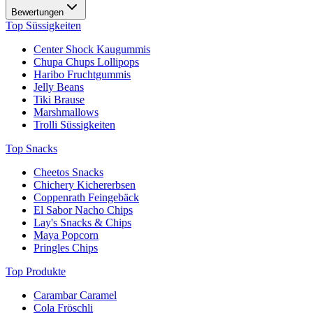
Bewertungen
Top Süssigkeiten
Center Shock Kaugummis
Chupa Chups Lollipops
Haribo Fruchtgummis
Jelly Beans
Tiki Brause
Marshmallows
Trolli Süssigkeiten
Top Snacks
Cheetos Snacks
Chichery Kichererbsen
Coppenrath Feingebäck
El Sabor Nacho Chips
Lay's Snacks & Chips
Maya Popcorn
Pringles Chips
Top Produkte
Carambar Caramel
Cola Fröschli