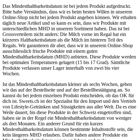
Das Mindesthaltbarkeitsdatum ist bei jedem Produkt aufgedruckt.
Bitte habe Verständnis, dass wir es beim besten Willen in unserem
Online-Shop nicht bei jedem Produkt angeben können. Wir erhalten
täglich neue Artikel und so kann es sein, dass wir Produkte mit
unterschiedlichen MHD in unserem Sortiment haben. Das ist bei
Grossverteilern nicht anders: Die Milch vorne im Regal hat ein
kürzeres Haltbarkeitsdatum als die Milch im hinteren Teil des
Regals. Wir garantieren dir aber, dass wir in unserem Online-Shop
ausschliesslich frische Produkte mit einem guten
Mindesthaltbarkeitsdatum (MHD) anbieten. Diese Produkte werden
bei optimalen Temperaturen gelagert (15 bis 17 Grad). Sämtliche
Produkte verlassen unser Lager innerhalb von zwei bis vier
Wochen.
Ist das Mindesthaltbarkeitsdatum kleiner als sechs Wochen, geben
wir das auf der Bestellseite und auf der Bestellbestätigung an. So
kannst du bei jedem einzelnen Produkt entscheiden, ob das OK für
dich ist. Sweets.ch ist der Spezialist für den Import und den Vertrieb
von Lifestyle-Getränken und Süssigkeiten aus aller Welt. Da es eine
Weile dauert, bis diese Produkte in der Schweiz eingetroffen sind,
haben sie in der Regel ein Mindesthaltbarkeitsdatum von weniger
als drei Monaten. Ein anderer Grund für ein kurzes
Mindesthaltbarkeitsdatum können bestimmte Inhaltsstoffe sein, die
kein längeres MHD erlauben. Dafür haben andere Produkte ein