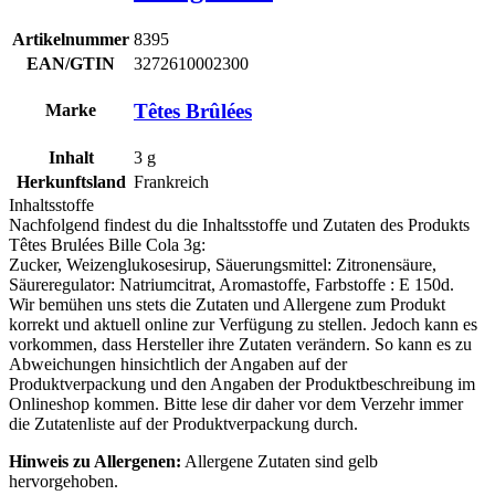
Artikelnummer
8395
EAN/GTIN
3272610002300
Têtes Brûlées
Marke
Inhalt
3
g
Herkunftsland
Frankreich
Inhaltsstoffe
Nachfolgend findest du die Inhaltsstoffe und Zutaten des Produkts
Têtes Brulées Bille Cola 3g
:
Zucker,
Weizenglukosesirup
, Säuerungsmittel: Zitronensäure,
Säureregulator: Natriumcitrat, Aromastoffe, Farbstoffe : E 150d.
Wir bemühen uns stets die Zutaten und Allergene zum Produkt
korrekt und aktuell online zur Verfügung zu stellen. Jedoch kann es
vorkommen, dass Hersteller ihre Zutaten verändern. So kann es zu
Abweichungen hinsichtlich der Angaben auf der
Produktverpackung und den Angaben der Produktbeschreibung im
Onlineshop kommen. Bitte lese dir daher vor dem Verzehr immer
die Zutatenliste auf der Produktverpackung durch.
Hinweis zu Allergenen:
Allergene Zutaten sind
gelb
hervorgehoben
.