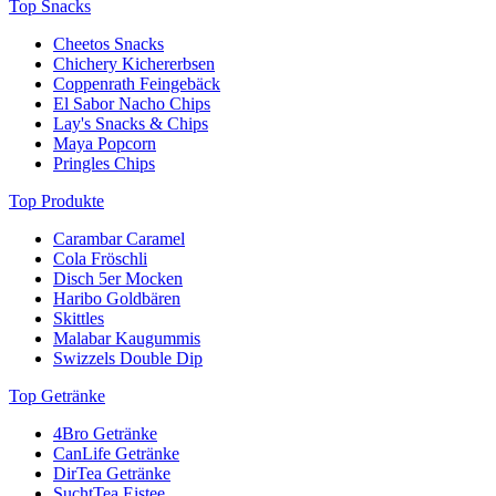
Top Snacks
Cheetos Snacks
Chichery Kichererbsen
Coppenrath Feingebäck
El Sabor Nacho Chips
Lay's Snacks & Chips
Maya Popcorn
Pringles Chips
Top Produkte
Carambar Caramel
Cola Fröschli
Disch 5er Mocken
Haribo Goldbären
Skittles
Malabar Kaugummis
Swizzels Double Dip
Top Getränke
4Bro Getränke
CanLife Getränke
DirTea Getränke
SuchtTea Eistee