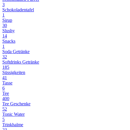
3
Schokoladentafel
1
Sirup
30
Slushy
14
Snacks
1
Soda Getränke
32
Softdrinks Getränke
185
Süssigkeiten
41
Tasse
6
Tee
400
Tee Geschenke
52
Tonic Water
5
Trinkhalme
23