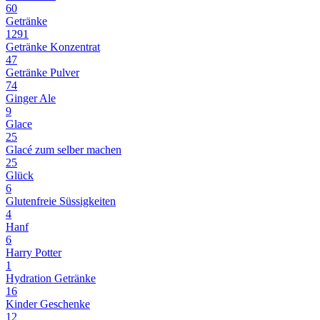
60
Getränke
1291
Getränke Konzentrat
47
Getränke Pulver
74
Ginger Ale
9
Glace
25
Glacé zum selber machen
25
Glück
6
Glutenfreie Süssigkeiten
4
Hanf
6
Harry Potter
1
Hydration Getränke
16
Kinder Geschenke
12