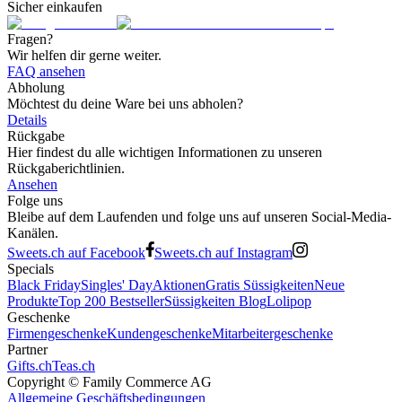
Sicher einkaufen
Fragen?
Wir helfen dir gerne weiter.
FAQ ansehen
Abholung
Möchtest du deine Ware bei uns abholen?
Details
Rückgabe
Hier findest du alle wichtigen Informationen zu unseren
Rückgaberichtlinien.
Ansehen
Folge uns
Bleibe auf dem Laufenden und folge uns auf unseren Social-Media-
Kanälen.
Sweets.ch auf Facebook
Sweets.ch auf Instagram
Specials
Black Friday
Singles' Day
Aktionen
Gratis Süssigkeiten
Neue
Produkte
Top 200 Bestseller
Süssigkeiten Blog
Lolipop
Geschenke
Firmengeschenke
Kundengeschenke
Mitarbeitergeschenke
Partner
Gifts.ch
Teas.ch
Copyright ©
Family Commerce AG
Allgemeine Geschäftsbedingungen