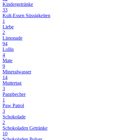
Kindergetränke
33
Kult-Essen Süssigkeiten
1
Liebe
2
Limonade
94
Lollis
4
Mate
9
Mineralwasser
14
Muttertag
3
Pappbecher
1
Paw Patrol
3
Schokolade
2
Schokoladen Getränke
10
Schokoladen Pulver