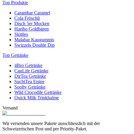
Top Produkte
Carambar Caramel
Cola Fröschli
Disch 5er Mocken
Haribo Goldbären
Skittles
Malabar Kaugummis
Swizzels Double Dip
Top Getränke
4Bro Getränke
CanLife Getränke
DirTea Getränke
SuchtTea Eistee
Soofty Getränke
Wild Crocodile Getränke
Quick Milk Trinkhalme
Versand
Wir versenden unsere Pakete ausschliesslich mit der
Schweizerischen Post und per Priority-Paket.