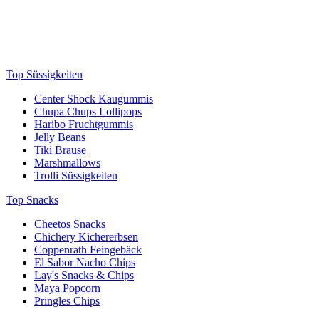
Top Süssigkeiten
Center Shock Kaugummis
Chupa Chups Lollipops
Haribo Fruchtgummis
Jelly Beans
Tiki Brause
Marshmallows
Trolli Süssigkeiten
Top Snacks
Cheetos Snacks
Chichery Kichererbsen
Coppenrath Feingebäck
El Sabor Nacho Chips
Lay's Snacks & Chips
Maya Popcorn
Pringles Chips