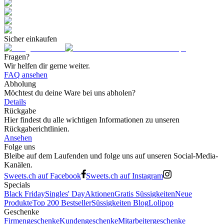
Sicher einkaufen
Fragen?
Wir helfen dir gerne weiter.
FAQ ansehen
Abholung
Möchtest du deine Ware bei uns abholen?
Details
Rückgabe
Hier findest du alle wichtigen Informationen zu unseren
Rückgaberichtlinien.
Ansehen
Folge uns
Bleibe auf dem Laufenden und folge uns auf unseren Social-Media-
Kanälen.
Sweets.ch auf Facebook
Sweets.ch auf Instagram
Specials
Black Friday
Singles' Day
Aktionen
Gratis Süssigkeiten
Neue
Produkte
Top 200 Bestseller
Süssigkeiten Blog
Lolipop
Geschenke
Firmengeschenke
Kundengeschenke
Mitarbeitergeschenke