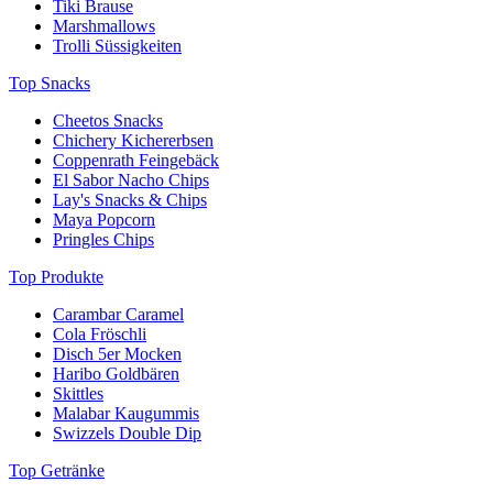
Tiki Brause
Marshmallows
Trolli Süssigkeiten
Top Snacks
Cheetos Snacks
Chichery Kichererbsen
Coppenrath Feingebäck
El Sabor Nacho Chips
Lay's Snacks & Chips
Maya Popcorn
Pringles Chips
Top Produkte
Carambar Caramel
Cola Fröschli
Disch 5er Mocken
Haribo Goldbären
Skittles
Malabar Kaugummis
Swizzels Double Dip
Top Getränke