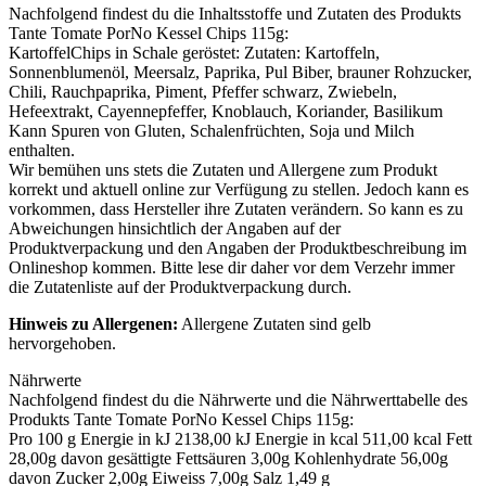
Nachfolgend findest du die Inhaltsstoffe und Zutaten des Produkts
Tante Tomate PorNo Kessel Chips 115g
:
KartoffelChips in Schale geröstet: Zutaten: Kartoffeln,
Sonnenblumenöl, Meersalz, Paprika, Pul Biber, brauner Rohzucker,
Chili, Rauchpaprika, Piment, Pfeffer schwarz, Zwiebeln,
Hefeextrakt, Cayennepfeffer, Knoblauch, Koriander, Basilikum
Kann Spuren von
Gluten
,
Schalenfrüchten
,
Soja
und
Milch
enthalten.
Wir bemühen uns stets die Zutaten und Allergene zum Produkt
korrekt und aktuell online zur Verfügung zu stellen. Jedoch kann es
vorkommen, dass Hersteller ihre Zutaten verändern. So kann es zu
Abweichungen hinsichtlich der Angaben auf der
Produktverpackung und den Angaben der Produktbeschreibung im
Onlineshop kommen. Bitte lese dir daher vor dem Verzehr immer
die Zutatenliste auf der Produktverpackung durch.
Hinweis zu Allergenen:
Allergene Zutaten sind
gelb
hervorgehoben
.
Nährwerte
Nachfolgend findest du die Nährwerte und die Nährwerttabelle des
Produkts
Tante Tomate PorNo Kessel Chips 115g
:
Pro 100 g Energie in kJ 2138,00 kJ Energie in kcal 511,00 kcal Fett
28,00g davon gesättigte Fettsäuren 3,00g Kohlenhydrate 56,00g
davon Zucker 2,00g Eiweiss 7,00g Salz 1,49 g