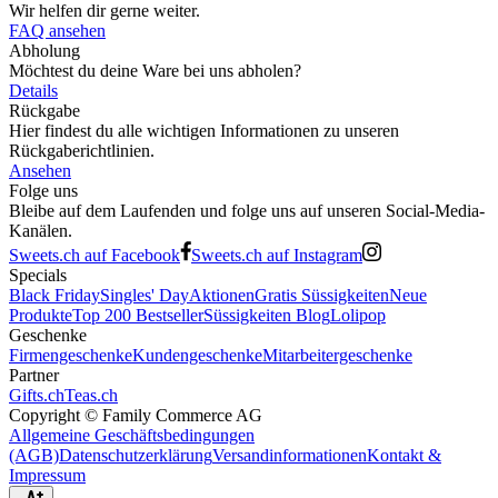
Wir helfen dir gerne weiter.
FAQ ansehen
Abholung
Möchtest du deine Ware bei uns abholen?
Details
Rückgabe
Hier findest du alle wichtigen Informationen zu unseren
Rückgaberichtlinien.
Ansehen
Folge uns
Bleibe auf dem Laufenden und folge uns auf unseren Social-Media-
Kanälen.
Sweets.ch auf Facebook
Sweets.ch auf Instagram
Specials
Black Friday
Singles' Day
Aktionen
Gratis Süssigkeiten
Neue
Produkte
Top 200 Bestseller
Süssigkeiten Blog
Lolipop
Geschenke
Firmengeschenke
Kundengeschenke
Mitarbeitergeschenke
Partner
Gifts.ch
Teas.ch
Copyright ©
Family Commerce AG
Allgemeine Geschäftsbedingungen
(AGB)
Datenschutzerklärung
Versandinformationen
Kontakt &
Impressum