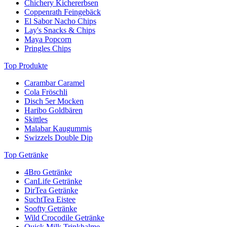
Chichery Kichererbsen
Coppenrath Feingebäck
El Sabor Nacho Chips
Lay's Snacks & Chips
Maya Popcorn
Pringles Chips
Top Produkte
Carambar Caramel
Cola Fröschli
Disch 5er Mocken
Haribo Goldbären
Skittles
Malabar Kaugummis
Swizzels Double Dip
Top Getränke
4Bro Getränke
CanLife Getränke
DirTea Getränke
SuchtTea Eistee
Soofty Getränke
Wild Crocodile Getränke
Quick Milk Trinkhalme