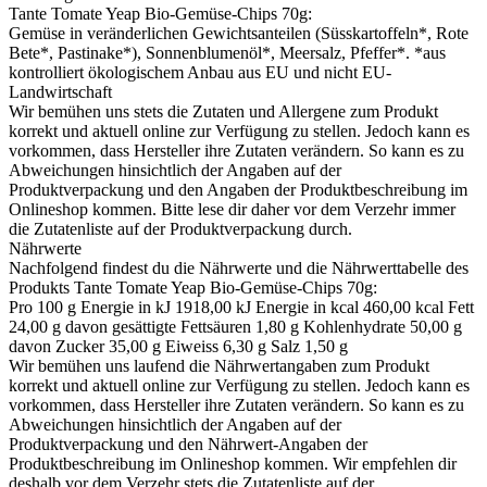
Tante Tomate Yeap Bio-Gemüse-Chips 70g
:
Gemüse in veränderlichen Gewichtsanteilen (Süsskartoffeln*, Rote
Bete*, Pastinake*), Sonnenblumenöl*, Meersalz, Pfeffer*. *aus
kontrolliert ökologischem Anbau aus EU und nicht EU-
Landwirtschaft
Wir bemühen uns stets die Zutaten und Allergene zum Produkt
korrekt und aktuell online zur Verfügung zu stellen. Jedoch kann es
vorkommen, dass Hersteller ihre Zutaten verändern. So kann es zu
Abweichungen hinsichtlich der Angaben auf der
Produktverpackung und den Angaben der Produktbeschreibung im
Onlineshop kommen. Bitte lese dir daher vor dem Verzehr immer
die Zutatenliste auf der Produktverpackung durch.
Nährwerte
Nachfolgend findest du die Nährwerte und die Nährwerttabelle des
Produkts
Tante Tomate Yeap Bio-Gemüse-Chips 70g
:
Pro 100 g Energie in kJ 1918,00 kJ Energie in kcal 460,00 kcal Fett
24,00 g davon gesättigte Fettsäuren 1,80 g Kohlenhydrate 50,00 g
davon Zucker 35,00 g Eiweiss 6,30 g Salz 1,50 g
Wir bemühen uns laufend die Nährwertangaben zum Produkt
korrekt und aktuell online zur Verfügung zu stellen. Jedoch kann es
vorkommen, dass Hersteller ihre Zutaten verändern. So kann es zu
Abweichungen hinsichtlich der Angaben auf der
Produktverpackung und den Nährwert-Angaben der
Produktbeschreibung im Onlineshop kommen. Wir empfehlen dir
deshalb vor dem Verzehr stets die Zutatenliste auf der