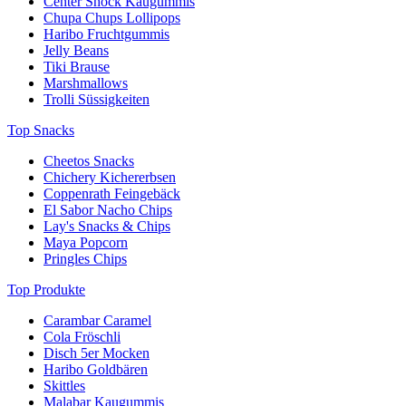
Center Shock Kaugummis
Chupa Chups Lollipops
Haribo Fruchtgummis
Jelly Beans
Tiki Brause
Marshmallows
Trolli Süssigkeiten
Top Snacks
Cheetos Snacks
Chichery Kichererbsen
Coppenrath Feingebäck
El Sabor Nacho Chips
Lay's Snacks & Chips
Maya Popcorn
Pringles Chips
Top Produkte
Carambar Caramel
Cola Fröschli
Disch 5er Mocken
Haribo Goldbären
Skittles
Malabar Kaugummis