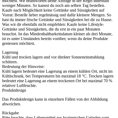
möchtest. Wir beantworten deine Anfrage in der Regel innerhalb
weniger Minuten. So kannst du noch am selben Tag bestellen.
Kaufe nach Möglichkeit keine Getränke und Süssigkeiten auf
Vorrat: Bestelle lieber regelmässig und dafür kleinere Mengen. So
hast du immer frische Getränke und Süssigkeiten bei dir zu Hause.
Was wir dir ebenfalls nicht empfehlen: Kaufe keine Lifestyle-
Getränke und Süssigkeiten, die du erst in ein paar Monaten
brauchst. Ist das Mindesthaltbarkeitsdatum kleiner als drei Monate,
ist es unter Umständen bereits vorüber, wenn du deine Produkte
geniessen möchtest.
Lagerung
Kühl und trocken lagern und vor direkter Sonneneinstrahlung
schützen.
Bedeutung der Hinweise:
Kühl lagern bedeutet eine Lagerung an einem kühlen Ort, nicht im
Kühlschrank, bei Temperaturen bis maximal 18 °C. Trocken lagern
bedeutet eine Lagerung an einem trockenen Ort bei maximal 70 %
relativer Luftfeuchte.
Produktdesign
Das Produktdesign kann in einzelnen Fällen von der Abbildung
abweichen.
Rückgabe
Bitte beachte, dass Lebensmittel aus hygienischen Gründen vom