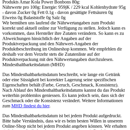
Produkts
Amar Kola Power Bonbons 80g
:
Nährwerte pro 100g: Energie: 959jK / 229 kcal Kohlenhydrate 95g
- davon Zucker 0g Fett 0.1g - davon gesättigte Fettsäuren 0g
Eiweiss 0g Balaststoffe 0g Salz 0g
Wir bemühen uns laufend die Nährwertangaben zum Produkt
korrekt und aktuell online zur Verfügung zu stellen. Jedoch kann es
vorkommen, dass Hersteller ihre Zutaten verändern. So kann es zu
Abweichungen hinsichtlich der Angaben auf der
Produktverpackung und den Nährwert-Angaben der
Produktbeschreibung im Onlineshop kommen. Wir empfehlen dir
deshalb vor dem Verzehr stets die Zutatenliste auf der
Produktverpackung mit den Nährwertangaben durchzulesen.
Mindesthaltbarkeitsdatum (MHD)
Das Mindesthaltbarkeitsdatum beschreibt, wie lange ein Getränk
oder eine Süssigkeit bei korrekter Lagerung seine spezifischen
Eigenschaften behält (Farbe, Geruch, Geschmack, Konsistenz).
Nach Ablauf des Mindesthaltbarkeitsdatums kannst du das Produkt
weiterhin problemlos geniessen. Es kann jedoch sein, dass sich der
Geschmack oder die Konsistenz verändert. Weitere Informationen
zum
MHD findest du hier
.
Das Mindesthaltbarkeitsdatum ist bei jedem Produkt aufgedruckt.
Bitte habe Verständnis, dass wir es beim besten Willen in unserem
Online-Shop nicht bei jedem Produkt angeben können. Wir erhalten