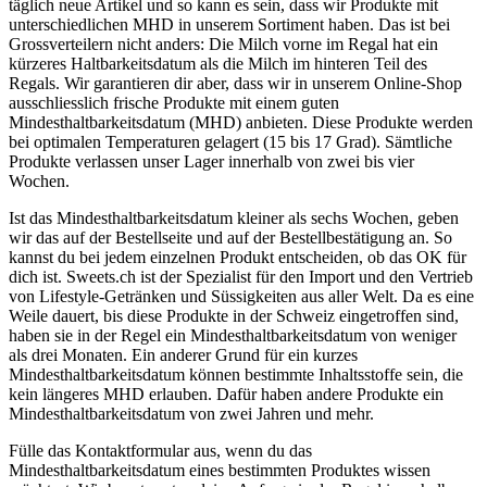
täglich neue Artikel und so kann es sein, dass wir Produkte mit
unterschiedlichen MHD in unserem Sortiment haben. Das ist bei
Grossverteilern nicht anders: Die Milch vorne im Regal hat ein
kürzeres Haltbarkeitsdatum als die Milch im hinteren Teil des
Regals. Wir garantieren dir aber, dass wir in unserem Online-Shop
ausschliesslich frische Produkte mit einem guten
Mindesthaltbarkeitsdatum (MHD) anbieten. Diese Produkte werden
bei optimalen Temperaturen gelagert (15 bis 17 Grad). Sämtliche
Produkte verlassen unser Lager innerhalb von zwei bis vier
Wochen.
Ist das Mindesthaltbarkeitsdatum kleiner als sechs Wochen, geben
wir das auf der Bestellseite und auf der Bestellbestätigung an. So
kannst du bei jedem einzelnen Produkt entscheiden, ob das OK für
dich ist. Sweets.ch ist der Spezialist für den Import und den Vertrieb
von Lifestyle-Getränken und Süssigkeiten aus aller Welt. Da es eine
Weile dauert, bis diese Produkte in der Schweiz eingetroffen sind,
haben sie in der Regel ein Mindesthaltbarkeitsdatum von weniger
als drei Monaten. Ein anderer Grund für ein kurzes
Mindesthaltbarkeitsdatum können bestimmte Inhaltsstoffe sein, die
kein längeres MHD erlauben. Dafür haben andere Produkte ein
Mindesthaltbarkeitsdatum von zwei Jahren und mehr.
Fülle das Kontaktformular aus, wenn du das
Mindesthaltbarkeitsdatum eines bestimmten Produktes wissen