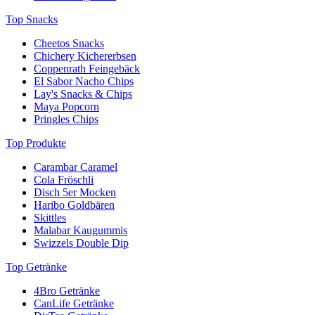
Top Snacks
Cheetos Snacks
Chichery Kichererbsen
Coppenrath Feingebäck
El Sabor Nacho Chips
Lay's Snacks & Chips
Maya Popcorn
Pringles Chips
Top Produkte
Carambar Caramel
Cola Fröschli
Disch 5er Mocken
Haribo Goldbären
Skittles
Malabar Kaugummis
Swizzels Double Dip
Top Getränke
4Bro Getränke
CanLife Getränke