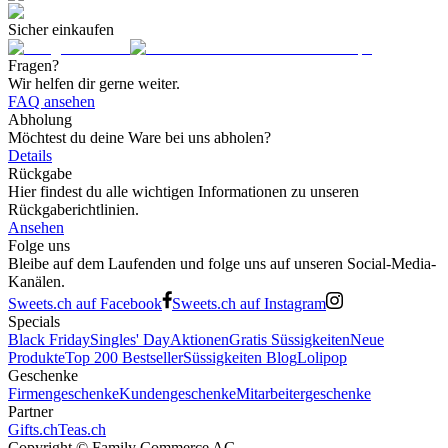
Sicher einkaufen
Fragen?
Wir helfen dir gerne weiter.
FAQ ansehen
Abholung
Möchtest du deine Ware bei uns abholen?
Details
Rückgabe
Hier findest du alle wichtigen Informationen zu unseren
Rückgaberichtlinien.
Ansehen
Folge uns
Bleibe auf dem Laufenden und folge uns auf unseren Social-Media-
Kanälen.
Sweets.ch auf Facebook
Sweets.ch auf Instagram
Specials
Black Friday
Singles' Day
Aktionen
Gratis Süssigkeiten
Neue
Produkte
Top 200 Bestseller
Süssigkeiten Blog
Lolipop
Geschenke
Firmengeschenke
Kundengeschenke
Mitarbeitergeschenke
Partner
Gifts.ch
Teas.ch
Copyright ©
Family Commerce AG