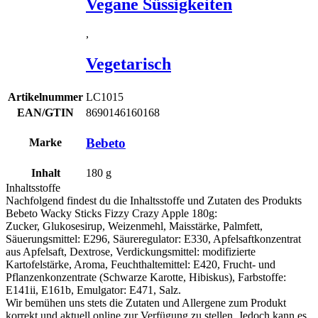
Vegane Süssigkeiten
,
Vegetarisch
Artikelnummer
LC1015
EAN/GTIN
8690146160168
Bebeto
Marke
Inhalt
180
g
Inhaltsstoffe
Nachfolgend findest du die Inhaltsstoffe und Zutaten des Produkts
Bebeto Wacky Sticks Fizzy Crazy Apple 180g
:
Zucker, Glukosesirup,
Weizenmehl
, Maisstärke, Palmfett,
Säuerungsmittel: E296, Säureregulator: E330, Apfelsaftkonzentrat
aus Apfelsaft, Dextrose, Verdickungsmittel: modifizierte
Kartofelstärke, Aroma, Feuchthaltemittel: E420, Frucht- und
Pflanzenkonzentrate (Schwarze Karotte, Hibiskus), Farbstoffe:
E141ii, E161b, Emulgator: E471, Salz.
Wir bemühen uns stets die Zutaten und Allergene zum Produkt
korrekt und aktuell online zur Verfügung zu stellen. Jedoch kann es