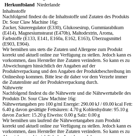
Herkunftsland
Niederlande
Inhaltsstoffe
Nachfolgend findest du die Inhaltsstoffe und Zutaten des Produkts
Dr. Sour Claw Machine 16g
:
Zucker, Säureregulator (E330), Glukosesirup, Gummiarabikum
(E414), Magnesiumstearat (E470b), Maltodextrin, Aroma,
Farbstoffe (E133, E141, E160a, E162, E163), Überzugsmittel
(E903, E904).
Wir bemühen uns stets die Zutaten und Allergene zum Produkt
korrekt und aktuell online zur Verfügung zu stellen. Jedoch kann es
vorkommen, dass Hersteller ihre Zutaten verändern. So kann es zu
Abweichungen hinsichtlich der Angaben auf der
Produktverpackung und den Angaben der Produktbeschreibung im
Onlineshop kommen. Bitte lese dir daher vor dem Verzehr immer
die Zutatenliste auf der Produktverpackung durch.
Nährwerte
Nachfolgend findest du die Nährwerte und die Nährwerttabelle des
Produkts
Dr. Sour Claw Machine 16g
:
Nährwertangaben pro 100 g/ml Energie: 290.00 kJ / 69.00 kcal Fett:
6.40 g davon gesättigte Fettsäuren: 4.70 g Kohlenhydrate: 95.10 g
davon Zucker: 15.20 g Eiweiss: 0.00 g Salz: 0.00 g
Wir bemühen uns laufend die Nährwertangaben zum Produkt
korrekt und aktuell online zur Verfügung zu stellen. Jedoch kann es
vorkommen, dass Hersteller ihre Zutaten verändern. So kann es zu