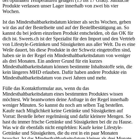
bei optimalen Temperaturen gelagert (15 bis 17 Grad). Sämtliche
Produkte verlassen unser Lager innerhalb von zwei bis vier
Wochen.
Ist das Mindesthaltbarkeitsdatum kleiner als sechs Wochen, geben
wir das auf der Bestellseite und auf der Bestellbestätigung an. So
kannst du bei jedem einzelnen Produkt entscheiden, ob das OK für
dich ist. Sweets.ch ist der Spezialist für den Import und den Vertrieb
von Lifestyle-Getränken und Süssigkeiten aus aller Welt. Da es eine
Weile dauert, bis diese Produkte in der Schweiz eingetroffen sind,
haben sie in der Regel ein Mindesthaltbarkeitsdatum von weniger
als drei Monaten. Ein anderer Grund für ein kurzes
Mindesthaltbarkeitsdatum können bestimmte Inhaltsstoffe sein, die
kein längeres MHD erlauben. Dafür haben andere Produkte ein
Mindesthaltbarkeitsdatum von zwei Jahren und mehr.
Fülle das Kontaktformular aus, wenn du das
Mindesthaltbarkeitsdatum eines bestimmten Produktes wissen
möchtest. Wir beantworten deine Anfrage in der Regel innerhalb
weniger Minuten. So kannst du noch am selben Tag bestellen.
Kaufe nach Möglichkeit keine Getränke und Süssigkeiten auf
Vorrat: Bestelle lieber regelmässig und dafür kleinere Mengen. So
hast du immer frische Getränke und Süssigkeiten bei dir zu Hause.
Was wir dir ebenfalls nicht empfehlen: Kaufe keine Lifestyle-
Getränke und Süssigkeiten, die du erst in ein paar Monaten
brauchst. Ist das Mindesthaltbarkeitsdatum kleiner als drei Monate,