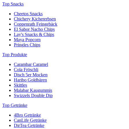
Top Snacks
Cheetos Snacks
Chichery Kichererbsen
Coppenrath Feingebäck
El Sabor Nacho Chips
Lay's Snacks & Chips
Maya Popcorn
Pringles Chips
Top Produkte
Carambar Caramel
Cola Fröschli
Disch 5er Mocken
Haribo Goldbären
Skittles
Malabar Kaugummis
Swizzels Double Dip
Top Getränke
4Bro Getränke
CanLife Getränke
DirTea Getränke