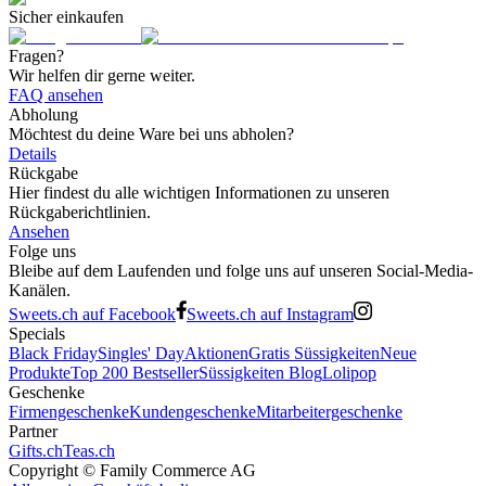
Sicher einkaufen
Fragen?
Wir helfen dir gerne weiter.
FAQ ansehen
Abholung
Möchtest du deine Ware bei uns abholen?
Details
Rückgabe
Hier findest du alle wichtigen Informationen zu unseren
Rückgaberichtlinien.
Ansehen
Folge uns
Bleibe auf dem Laufenden und folge uns auf unseren Social-Media-
Kanälen.
Sweets.ch auf Facebook
Sweets.ch auf Instagram
Specials
Black Friday
Singles' Day
Aktionen
Gratis Süssigkeiten
Neue
Produkte
Top 200 Bestseller
Süssigkeiten Blog
Lolipop
Geschenke
Firmengeschenke
Kundengeschenke
Mitarbeitergeschenke
Partner
Gifts.ch
Teas.ch
Copyright ©
Family Commerce AG