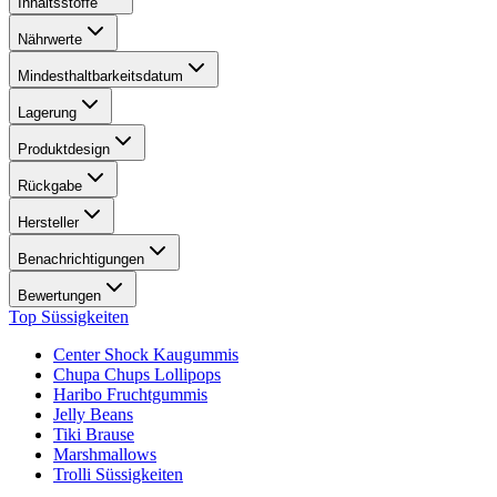
Inhaltsstoffe
Nährwerte
Mindesthaltbarkeitsdatum
Lagerung
Produktdesign
Rückgabe
Hersteller
Benachrichtigungen
Bewertungen
Top Süssigkeiten
Center Shock Kaugummis
Chupa Chups Lollipops
Haribo Fruchtgummis
Jelly Beans
Tiki Brause
Marshmallows
Trolli Süssigkeiten