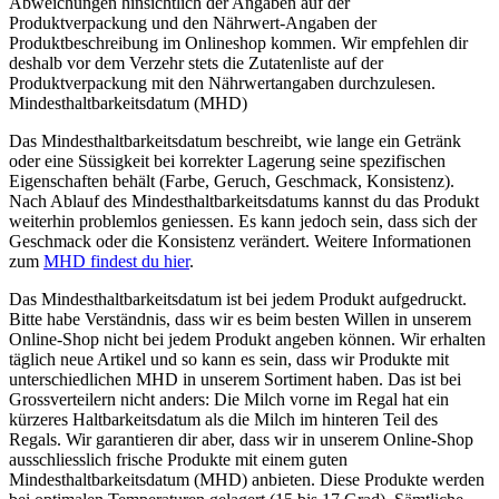
Abweichungen hinsichtlich der Angaben auf der
Produktverpackung und den Nährwert-Angaben der
Produktbeschreibung im Onlineshop kommen. Wir empfehlen dir
deshalb vor dem Verzehr stets die Zutatenliste auf der
Produktverpackung mit den Nährwertangaben durchzulesen.
Mindesthaltbarkeitsdatum (MHD)
Das Mindesthaltbarkeitsdatum beschreibt, wie lange ein Getränk
oder eine Süssigkeit bei korrekter Lagerung seine spezifischen
Eigenschaften behält (Farbe, Geruch, Geschmack, Konsistenz).
Nach Ablauf des Mindesthaltbarkeitsdatums kannst du das Produkt
weiterhin problemlos geniessen. Es kann jedoch sein, dass sich der
Geschmack oder die Konsistenz verändert. Weitere Informationen
zum
MHD findest du hier
.
Das Mindesthaltbarkeitsdatum ist bei jedem Produkt aufgedruckt.
Bitte habe Verständnis, dass wir es beim besten Willen in unserem
Online-Shop nicht bei jedem Produkt angeben können. Wir erhalten
täglich neue Artikel und so kann es sein, dass wir Produkte mit
unterschiedlichen MHD in unserem Sortiment haben. Das ist bei
Grossverteilern nicht anders: Die Milch vorne im Regal hat ein
kürzeres Haltbarkeitsdatum als die Milch im hinteren Teil des
Regals. Wir garantieren dir aber, dass wir in unserem Online-Shop
ausschliesslich frische Produkte mit einem guten
Mindesthaltbarkeitsdatum (MHD) anbieten. Diese Produkte werden