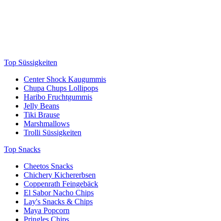
Top Süssigkeiten
Center Shock Kaugummis
Chupa Chups Lollipops
Haribo Fruchtgummis
Jelly Beans
Tiki Brause
Marshmallows
Trolli Süssigkeiten
Top Snacks
Cheetos Snacks
Chichery Kichererbsen
Coppenrath Feingebäck
El Sabor Nacho Chips
Lay's Snacks & Chips
Maya Popcorn
Pringles Chips