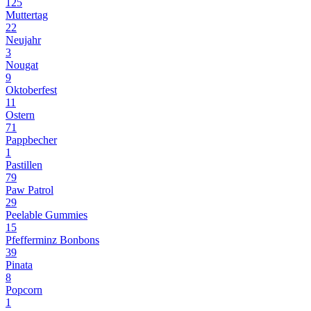
125
Muttertag
22
Neujahr
3
Nougat
9
Oktoberfest
11
Ostern
71
Pappbecher
1
Pastillen
79
Paw Patrol
29
Peelable Gummies
15
Pfefferminz Bonbons
39
Pinata
8
Popcorn
1