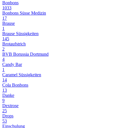
Bonbons
1033
Bonbons Süsse Medizin
17
Brause
1
Brause Süssigkeiten
145
Brotaufstrich
2
BVB Borussia Dortmund
4
Candy Bar
1
Caramel Süssigkeiten
14
Cola Bonbons
13
Danke
9
Dextrose
25
Drops
53
Einschulung