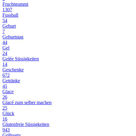
Fruchtgummi
1307
Fussball
54
Geburt
7
Geburtstag
44
Gel
24
Gelée Süssigkeiten
14
Geschenke
672
Getränke
41
Glace
26
Glacé zum selber machen
25
Glück
16
Glutenfreie Süssigkeiten
943
Grillparty