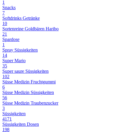
1
Snacks
7
Softdrinks Getränke
10
Sortenreine Goldbären Haribo
21
Spardose
1
Spray Süssigkeiten
14
Super Mario
35
Super saure Süssigkeiten
102
Süsse Medizin Fruchtgummi
6
Süsse Medizin Süssigkeiten
56
Süsse Medizin Traubenzucker
3
Süssigkeiten
4171
Süssigkeiten Dosen
198