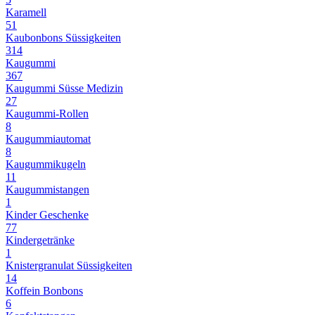
Karamell
51
Kaubonbons Süssigkeiten
314
Kaugummi
367
Kaugummi Süsse Medizin
27
Kaugummi-Rollen
8
Kaugummiautomat
8
Kaugummikugeln
11
Kaugummistangen
1
Kinder Geschenke
77
Kindergetränke
1
Knistergranulat Süssigkeiten
14
Koffein Bonbons
6