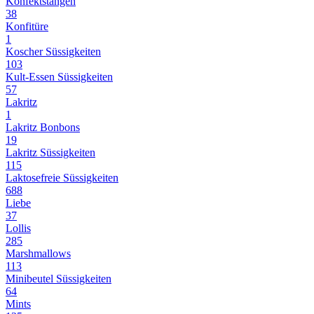
Konfektstangen
38
Konfitüre
1
Koscher Süssigkeiten
103
Kult-Essen Süssigkeiten
57
Lakritz
1
Lakritz Bonbons
19
Lakritz Süssigkeiten
115
Laktosefreie Süssigkeiten
688
Liebe
37
Lollis
285
Marshmallows
113
Minibeutel Süssigkeiten
64
Mints