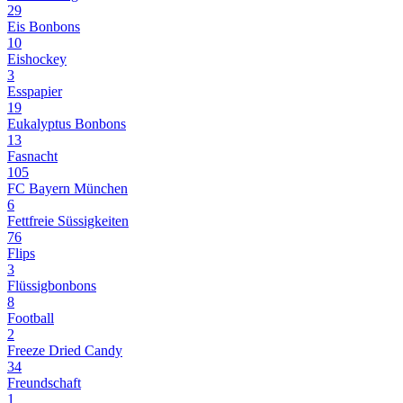
29
Eis Bonbons
10
Eishockey
3
Esspapier
19
Eukalyptus Bonbons
13
Fasnacht
105
FC Bayern München
6
Fettfreie Süssigkeiten
76
Flips
3
Flüssigbonbons
8
Football
2
Freeze Dried Candy
34
Freundschaft
1