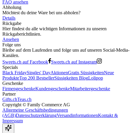
FAQ ansehen
Abholung
Möchtest du deine Ware bei uns abholen?
Details
Rückgabe
Hier findest du alle wichtigen Informationen zu unseren
Rückgaberichtlinien.
Ansehen
Folge uns
Bleibe auf dem Laufenden und folge uns auf unseren Social-Media-
Kanälen.
Sweets.ch auf Facebook
Sweets.ch auf Instagram
Specials
Black Friday
Singles' Day
Aktionen
Gratis Süssigkeiten
Neue
Produkte
Top 200 Bestseller
Süssigkeiten Blog
Lolipop
Geschenke
Firmengeschenke
Kundengeschenke
Mitarbeitergeschenke
Partner
Gifts.ch
Teas.ch
Copyright ©
Family Commerce AG
Allgemeine Geschäftsbedingungen
(AGB)
Datenschutzerklärung
Versandinformationen
Kontakt &
Impressum