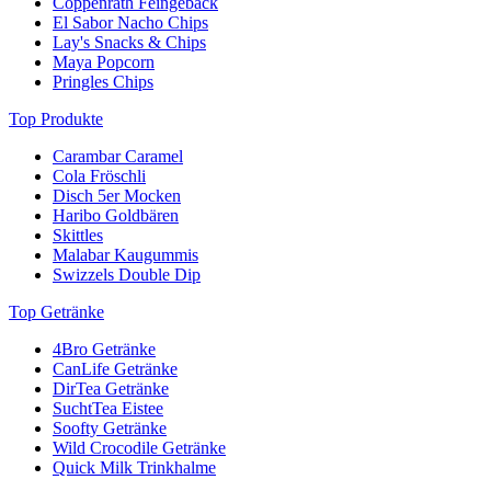
Coppenrath Feingebäck
El Sabor Nacho Chips
Lay's Snacks & Chips
Maya Popcorn
Pringles Chips
Top Produkte
Carambar Caramel
Cola Fröschli
Disch 5er Mocken
Haribo Goldbären
Skittles
Malabar Kaugummis
Swizzels Double Dip
Top Getränke
4Bro Getränke
CanLife Getränke
DirTea Getränke
SuchtTea Eistee
Soofty Getränke
Wild Crocodile Getränke
Quick Milk Trinkhalme