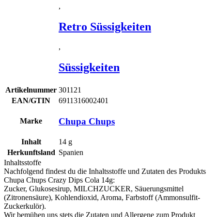
,
Retro Süssigkeiten
,
Süssigkeiten
Artikelnummer
301121
EAN/GTIN
6911316002401
Chupa Chups
Marke
Inhalt
14
g
Herkunftsland
Spanien
Inhaltsstoffe
Nachfolgend findest du die Inhaltsstoffe und Zutaten des Produkts
Chupa Chups Crazy Dips Cola 14g
:
Zucker, Glukosesirup,
MILCHZUCKER
, Säuerungsmittel
(Zitronensäure), Kohlendioxid, Aroma, Farbstoff (Ammonsulfit-
Zuckerkulör).
Wir bemühen uns stets die Zutaten und Allergene zum Produkt