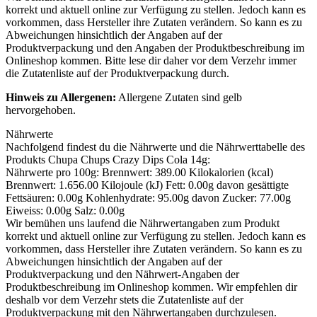
korrekt und aktuell online zur Verfügung zu stellen. Jedoch kann es
vorkommen, dass Hersteller ihre Zutaten verändern. So kann es zu
Abweichungen hinsichtlich der Angaben auf der
Produktverpackung und den Angaben der Produktbeschreibung im
Onlineshop kommen. Bitte lese dir daher vor dem Verzehr immer
die Zutatenliste auf der Produktverpackung durch.
Hinweis zu Allergenen:
Allergene Zutaten sind
gelb
hervorgehoben
.
Nährwerte
Nachfolgend findest du die Nährwerte und die Nährwerttabelle des
Produkts
Chupa Chups Crazy Dips Cola 14g
:
Nährwerte pro 100g: Brennwert: 389.00 Kilokalorien (kcal)
Brennwert: 1.656.00 Kilojoule (kJ) Fett: 0.00g davon gesättigte
Fettsäuren: 0.00g Kohlenhydrate: 95.00g davon Zucker: 77.00g
Eiweiss: 0.00g Salz: 0.00g
Wir bemühen uns laufend die Nährwertangaben zum Produkt
korrekt und aktuell online zur Verfügung zu stellen. Jedoch kann es
vorkommen, dass Hersteller ihre Zutaten verändern. So kann es zu
Abweichungen hinsichtlich der Angaben auf der
Produktverpackung und den Nährwert-Angaben der
Produktbeschreibung im Onlineshop kommen. Wir empfehlen dir
deshalb vor dem Verzehr stets die Zutatenliste auf der
Produktverpackung mit den Nährwertangaben durchzulesen.