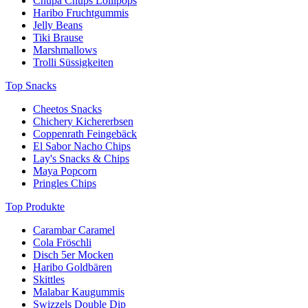
Chupa Chups Lollipops
Haribo Fruchtgummis
Jelly Beans
Tiki Brause
Marshmallows
Trolli Süssigkeiten
Top Snacks
Cheetos Snacks
Chichery Kichererbsen
Coppenrath Feingebäck
El Sabor Nacho Chips
Lay's Snacks & Chips
Maya Popcorn
Pringles Chips
Top Produkte
Carambar Caramel
Cola Fröschli
Disch 5er Mocken
Haribo Goldbären
Skittles
Malabar Kaugummis
Swizzels Double Dip