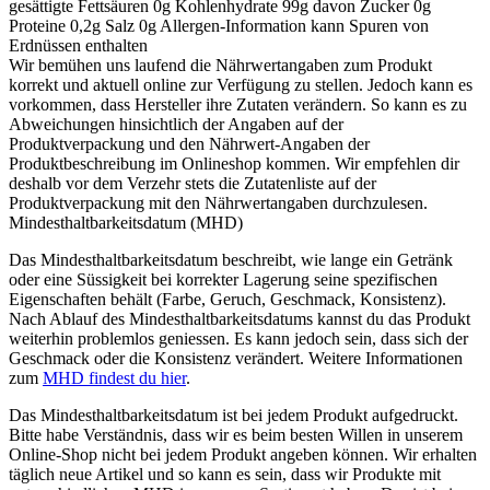
gesättigte Fettsäuren 0g Kohlenhydrate 99g davon Zucker 0g
Proteine 0,2g Salz 0g Allergen-Information kann Spuren von
Erdnüssen enthalten
Wir bemühen uns laufend die Nährwertangaben zum Produkt
korrekt und aktuell online zur Verfügung zu stellen. Jedoch kann es
vorkommen, dass Hersteller ihre Zutaten verändern. So kann es zu
Abweichungen hinsichtlich der Angaben auf der
Produktverpackung und den Nährwert-Angaben der
Produktbeschreibung im Onlineshop kommen. Wir empfehlen dir
deshalb vor dem Verzehr stets die Zutatenliste auf der
Produktverpackung mit den Nährwertangaben durchzulesen.
Mindesthaltbarkeitsdatum (MHD)
Das Mindesthaltbarkeitsdatum beschreibt, wie lange ein Getränk
oder eine Süssigkeit bei korrekter Lagerung seine spezifischen
Eigenschaften behält (Farbe, Geruch, Geschmack, Konsistenz).
Nach Ablauf des Mindesthaltbarkeitsdatums kannst du das Produkt
weiterhin problemlos geniessen. Es kann jedoch sein, dass sich der
Geschmack oder die Konsistenz verändert. Weitere Informationen
zum
MHD findest du hier
.
Das Mindesthaltbarkeitsdatum ist bei jedem Produkt aufgedruckt.
Bitte habe Verständnis, dass wir es beim besten Willen in unserem
Online-Shop nicht bei jedem Produkt angeben können. Wir erhalten
täglich neue Artikel und so kann es sein, dass wir Produkte mit