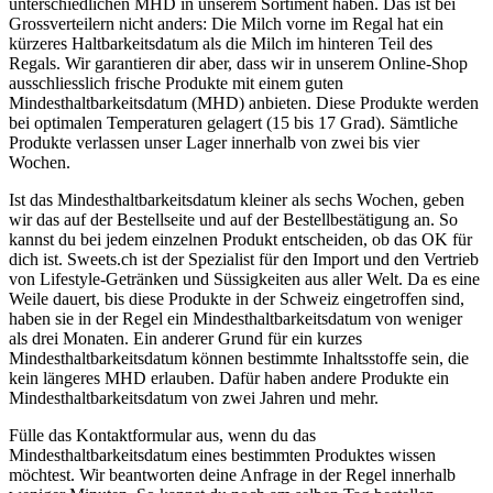
unterschiedlichen MHD in unserem Sortiment haben. Das ist bei
Grossverteilern nicht anders: Die Milch vorne im Regal hat ein
kürzeres Haltbarkeitsdatum als die Milch im hinteren Teil des
Regals. Wir garantieren dir aber, dass wir in unserem Online-Shop
ausschliesslich frische Produkte mit einem guten
Mindesthaltbarkeitsdatum (MHD) anbieten. Diese Produkte werden
bei optimalen Temperaturen gelagert (15 bis 17 Grad). Sämtliche
Produkte verlassen unser Lager innerhalb von zwei bis vier
Wochen.
Ist das Mindesthaltbarkeitsdatum kleiner als sechs Wochen, geben
wir das auf der Bestellseite und auf der Bestellbestätigung an. So
kannst du bei jedem einzelnen Produkt entscheiden, ob das OK für
dich ist. Sweets.ch ist der Spezialist für den Import und den Vertrieb
von Lifestyle-Getränken und Süssigkeiten aus aller Welt. Da es eine
Weile dauert, bis diese Produkte in der Schweiz eingetroffen sind,
haben sie in der Regel ein Mindesthaltbarkeitsdatum von weniger
als drei Monaten. Ein anderer Grund für ein kurzes
Mindesthaltbarkeitsdatum können bestimmte Inhaltsstoffe sein, die
kein längeres MHD erlauben. Dafür haben andere Produkte ein
Mindesthaltbarkeitsdatum von zwei Jahren und mehr.
Fülle das Kontaktformular aus, wenn du das
Mindesthaltbarkeitsdatum eines bestimmten Produktes wissen
möchtest. Wir beantworten deine Anfrage in der Regel innerhalb