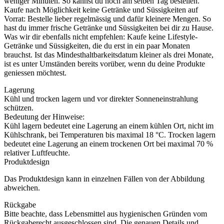
weniger Minuten. So kannst du noch am selben Tag bestellen.
Kaufe nach Möglichkeit keine Getränke und Süssigkeiten auf
Vorrat: Bestelle lieber regelmässig und dafür kleinere Mengen. So
hast du immer frische Getränke und Süssigkeiten bei dir zu Hause.
Was wir dir ebenfalls nicht empfehlen: Kaufe keine Lifestyle-
Getränke und Süssigkeiten, die du erst in ein paar Monaten
brauchst. Ist das Mindesthaltbarkeitsdatum kleiner als drei Monate,
ist es unter Umständen bereits vorüber, wenn du deine Produkte
geniessen möchtest.
Lagerung
Kühl und trocken lagern und vor direkter Sonneneinstrahlung
schützen.
Bedeutung der Hinweise:
Kühl lagern bedeutet eine Lagerung an einem kühlen Ort, nicht im
Kühlschrank, bei Temperaturen bis maximal 18 °C. Trocken lagern
bedeutet eine Lagerung an einem trockenen Ort bei maximal 70 %
relativer Luftfeuchte.
Produktdesign
Das Produktdesign kann in einzelnen Fällen von der Abbildung
abweichen.
Rückgabe
Bitte beachte, dass Lebensmittel aus hygienischen Gründen vom
Rückgaberecht ausgeschlossen sind. Die genauen Details und