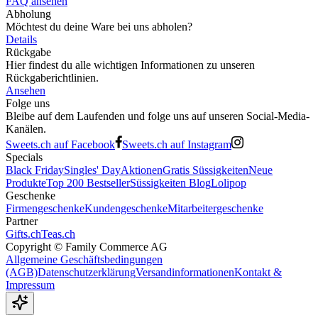
FAQ ansehen
Abholung
Möchtest du deine Ware bei uns abholen?
Details
Rückgabe
Hier findest du alle wichtigen Informationen zu unseren
Rückgaberichtlinien.
Ansehen
Folge uns
Bleibe auf dem Laufenden und folge uns auf unseren Social-Media-
Kanälen.
Sweets.ch auf Facebook
Sweets.ch auf Instagram
Specials
Black Friday
Singles' Day
Aktionen
Gratis Süssigkeiten
Neue
Produkte
Top 200 Bestseller
Süssigkeiten Blog
Lolipop
Geschenke
Firmengeschenke
Kundengeschenke
Mitarbeitergeschenke
Partner
Gifts.ch
Teas.ch
Copyright ©
Family Commerce AG
Allgemeine Geschäftsbedingungen
(AGB)
Datenschutzerklärung
Versandinformationen
Kontakt &
Impressum