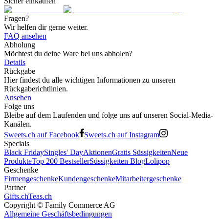
Sicher einkaufen
Fragen?
Wir helfen dir gerne weiter.
FAQ ansehen
Abholung
Möchtest du deine Ware bei uns abholen?
Details
Rückgabe
Hier findest du alle wichtigen Informationen zu unseren
Rückgaberichtlinien.
Ansehen
Folge uns
Bleibe auf dem Laufenden und folge uns auf unseren Social-Media-
Kanälen.
Sweets.ch auf Facebook
Sweets.ch auf Instagram
Specials
Black Friday
Singles' Day
Aktionen
Gratis Süssigkeiten
Neue
Produkte
Top 200 Bestseller
Süssigkeiten Blog
Lolipop
Geschenke
Firmengeschenke
Kundengeschenke
Mitarbeitergeschenke
Partner
Gifts.ch
Teas.ch
Copyright ©
Family Commerce AG
Allgemeine Geschäftsbedingungen