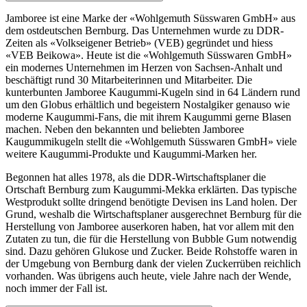
Jamboree ist eine Marke der «Wohlgemuth Süsswaren GmbH» aus
dem ostdeutschen Bernburg. Das Unternehmen wurde zu DDR-
Zeiten als «Volkseigener Betrieb» (VEB) gegründet und hiess
«VEB Beikowa». Heute ist die «Wohlgemuth Süsswaren GmbH»
ein modernes Unternehmen im Herzen von Sachsen-Anhalt und
beschäftigt rund 30 Mitarbeiterinnen und Mitarbeiter. Die
kunterbunten Jamboree Kaugummi-Kugeln sind in 64 Ländern rund
um den Globus erhältlich und begeistern Nostalgiker genauso wie
moderne Kaugummi-Fans, die mit ihrem Kaugummi gerne Blasen
machen. Neben den bekannten und beliebten Jamboree
Kaugummikugeln stellt die «Wohlgemuth Süsswaren GmbH» viele
weitere Kaugummi-Produkte und Kaugummi-Marken her.
Begonnen hat alles 1978, als die DDR-Wirtschaftsplaner die
Ortschaft Bernburg zum Kaugummi-Mekka erklärten. Das typische
Westprodukt sollte dringend benötigte Devisen ins Land holen. Der
Grund, weshalb die Wirtschaftsplaner ausgerechnet Bernburg für die
Herstellung von Jamboree auserkoren haben, hat vor allem mit den
Zutaten zu tun, die für die Herstellung von Bubble Gum notwendig
sind. Dazu gehören Glukose und Zucker. Beide Rohstoffe waren in
der Umgebung von Bernburg dank der vielen Zuckerrüben reichlich
vorhanden. Was übrigens auch heute, viele Jahre nach der Wende,
noch immer der Fall ist.