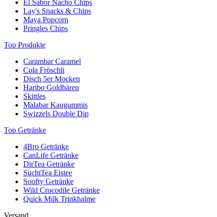
El Sabor Nacho Chips
Lay's Snacks & Chips
Maya Popcorn
Pringles Chips
Top Produkte
Carambar Caramel
Cola Fröschli
Disch 5er Mocken
Haribo Goldbären
Skittles
Malabar Kaugummis
Swizzels Double Dip
Top Getränke
4Bro Getränke
CanLife Getränke
DirTea Getränke
SuchtTea Eistee
Soofty Getränke
Wild Crocodile Getränke
Quick Milk Trinkhalme
Versand