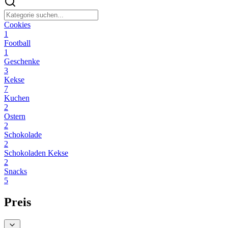
Cookies
1
Football
1
Geschenke
3
Kekse
7
Kuchen
2
Ostern
2
Schokolade
2
Schokoladen Kekse
2
Snacks
5
Preis