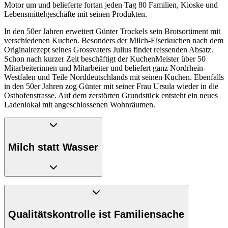
Motor um und belieferte fortan jeden Tag 80 Familien, Kioske und
Lebensmittelgeschäfte mit seinen Produkten.
In den 50er Jahren erweitert Günter Trockels sein Brotsortiment mit
verschiedenen Kuchen. Besonders der Milch-Eiserkuchen nach dem
Originalrezept seines Grossvaters Julius findet reissenden Absatz.
Schon nach kurzer Zeit beschäftigt der KuchenMeister über 50
Mitarbeiterinnen und Mitarbeiter und beliefert ganz Nordrhein-
Westfalen und Teile Norddeutschlands mit seinen Kuchen. Ebenfalls
in den 50er Jahren zog Günter mit seiner Frau Ursula wieder in die
Osthofenstrasse. Auf dem zerstörten Grundstück entsteht ein neues
Ladenlokal mit angeschlossenen Wohnräumen.
Milch statt Wasser
1961 nimmt KuchenMeister eine neue, automatische Anlage zum
Rollen von Waffeln in Betrieb – ein Meilenstein in der Geschichte
von KuchenMeister. Beim Rezept und bei den Zutaten bleibt
Qualitätskontrolle ist Familiensache
Trockels allerdings altmodisch: Er verweigert sich dem Trend der
Zeit und verwendet für seine Backwaren weiterhin teure Milch statt