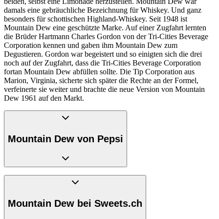
beiden, selbst eine Limonade herzustellen. Mountain Dew war
damals eine gebräuchliche Bezeichnung für Whiskey. Und ganz
besonders für schottischen Highland-Whiskey. Seit 1948 ist
Mountain Dew eine geschützte Marke. Auf einer Zugfahrt lernten
die Brüder Hartmann Charles Gordon von der Tri-Cities Beverage
Corporation kennen und gaben ihm Mountain Dew zum
Degustieren. Gordon war begeistert und so einigten sich die drei
noch auf der Zugfahrt, dass die Tri-Cities Beverage Corporation
fortan Mountain Dew abfüllen sollte. Die Tip Corporation aus
Marion, Virginia, sicherte sich später die Rechte an der Formel,
verfeinerte sie weiter und brachte die neue Version von Mountain
Dew 1961 auf den Markt.
Mountain Dew von Pepsi
1964 erwarb PepsiCo die Marken- und Produktionsrechte und
weitete den Vertrieb auf alle US-Staaten sowie auf Kanada aus.
Nach fünf Jahren änderte PepsiCo das Logo, um vermehrt jüngere
Mountain Dew bei Sweets.ch
und naturverbundene Menschen anzusprechen. 1996 wandte
PepsiCo bei Mountain Dew die gleiche Strategie an, die das