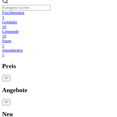
Fruchtgummi
1
Getränke
10
Limonade
10
Sauer
1
Süssigkeiten
1
Preis
Angebote
Neu