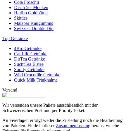
Cola Fröschli
Disch 5er Mocken
Haribo Goldbären
Skittles
Malabar Kaugummis
Swizzels Double Dip
Top Getränke
4Bro Getränke
CanLife Getränke
DirTea Getränke
SuchtTea Eistee
Soofty Getränke
Wild Crocodile Getränke
Quick Milk Trinkhalme
Versand
Wir versenden unsere Pakete ausschliesslich mit der
Schweizerischen Post und per Priority-Paket.
An Feiertagen erfolgt weder die Zustellung noch die Bearbeitung
von Paketen. Finde in dieser
Zusammenfassung
heraus, welche
Feiertage für Sweets.ch relevant sind.