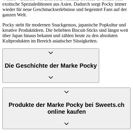
exotische Spezialeditionen aus Asien. Dadurch sorgt Pocky immer
wieder für neue Geschmackserlebnisse und begeistert Fans auf der
ganzen Welt.
Pocky steht für modernen Snackgenuss, japanische Popkultur und
kreative Produktideen. Die beliebten Biscuit-Sticks sind längst weit
über Japan hinaus bekannt und zählen heute zu den absoluten
Kultprodukten im Bereich asiatischer Süssigkeiten.
Die Geschichte der Marke Pocky
Die Marke Pocky wurde vom japanischen Unternehmen Glico
entwickelt und erstmals im Jahr 1966 in Japan eingeführt. Die Idee
hinter dem Produkt war ein einfacher, handlicher Snack, der sich
Produkte der Marke Pocky bei Sweets.ch
unkompliziert essen lässt und gleichzeitig durch Geschmack und
online kaufen
Optik überzeugt. Der Name Pocky leitet sich vom japanischen
Lautwort „Pokkin“ ab, welches das knackige Geräusch beim
Abbrechen eines Biscuit-Sticks beschreibt.
Bereits kurz nach der Einführung entwickelte sich Pocky zu einem