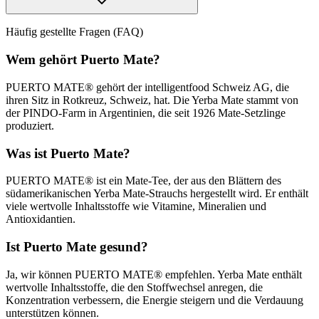
Der koffeinhaltige
Häufig gestellte Fragen (FAQ)
Puerto Mate Tereré mit Granatapfel
ist ein echter
Mate-Eistee aus Südamerika mit dem charakteristischen Geschmack
des Granatapfels. Puerto Mate Tereré wird auf traditionelle Art und
Wem gehört Puerto Mate?
Weise kalt aufgebrüht und ist daher besonders aromatisch und
belebend. Der erfrischende Begleiter für den Alltag vereint die
PUERTO MATE® gehört der intelligentfood Schweiz AG, die
positiven Wirkungen von Granatapfel und Mate in einem einzigen
ihren Sitz in Rotkreuz, Schweiz, hat. Die Yerba Mate stammt von
Getränk: granatapfelstark!
Puerto Mate Tereré mit Zitronengras
ist
der PINDO-Farm in Argentinien, die seit 1926 Mate-Setzlinge
ebenfalls ein echter Mate-Eistee aus Südamerika. Und gesund dazu.
produziert.
Verfeinert mit Zitronengras ist Puerto Mate ein erfrischender
Begleiter für den Alltag. Ganz nach dem Motto: «Gibt dir das Leben
Was ist Puerto Mate?
Zitronengras», mach Puerto Mate Tereré daraus!
PUERTO MATE® ist ein Mate-Tee, der aus den Blättern des
Wie vielen anderen Teesorten werden auch Mate viele positive
südamerikanischen Yerba Mate-Strauchs hergestellt wird. Er enthält
Eigenschaften nachgesagt. So soll Mate unter anderem die Muskeln,
viele wertvolle Inhaltsstoffe wie Vitamine, Mineralien und
die Nerven und den Stoffwechsel anregen und harntreibend sein.
Antioxidantien.
Daneben fördert Mate die Bildung von Magensaft und Speichel und
unterstützt dadurch die Verdauung. Und natürlich hat das Koffein im
Ist Puerto Mate gesund?
Puerto Malte Eistee eine aktivierende, anregende und
kreislaufstärkende Wirkung.
Ja, wir können PUERTO MATE® empfehlen. Yerba Mate enthält
wertvolle Inhaltsstoffe, die den Stoffwechsel anregen, die
Konzentration verbessern, die Energie steigern und die Verdauung
unterstützen können.