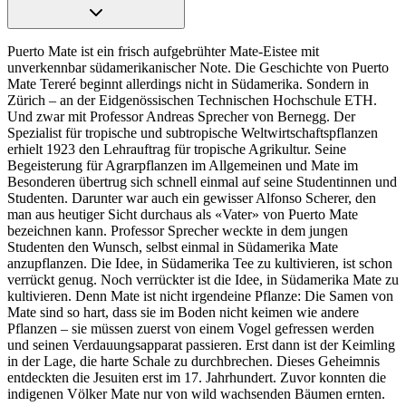
Puerto Mate ist ein frisch aufgebrühter Mate-Eistee mit
unverkennbar südamerikanischer Note. Die Geschichte von Puerto
Mate Tereré beginnt allerdings nicht in Südamerika. Sondern in
Zürich – an der Eidgenössischen Technischen Hochschule ETH.
Und zwar mit Professor Andreas Sprecher von Bernegg. Der
Spezialist für tropische und subtropische Weltwirtschaftspflanzen
erhielt 1923 den Lehrauftrag für tropische Agrikultur. Seine
Begeisterung für Agrarpflanzen im Allgemeinen und Mate im
Besonderen übertrug sich schnell einmal auf seine Studentinnen und
Studenten. Darunter war auch ein gewisser Alfonso Scherer, den
man aus heutiger Sicht durchaus als «Vater» von Puerto Mate
bezeichnen kann. Professor Sprecher weckte in dem jungen
Studenten den Wunsch, selbst einmal in Südamerika Mate
anzupflanzen. Die Idee, in Südamerika Tee zu kultivieren, ist schon
verrückt genug. Noch verrückter ist die Idee, in Südamerika Mate zu
kultivieren. Denn Mate ist nicht irgendeine Pflanze: Die Samen von
Mate sind so hart, dass sie im Boden nicht keimen wie andere
Pflanzen – sie müssen zuerst von einem Vogel gefressen werden
und seinen Verdauungsapparat passieren. Erst dann ist der Keimling
in der Lage, die harte Schale zu durchbrechen. Dieses Geheimnis
entdeckten die Jesuiten erst im 17. Jahrhundert. Zuvor konnten die
indigenen Völker Mate nur von wild wachsenden Bäumen ernten.