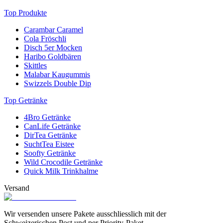
Top Produkte
Carambar Caramel
Cola Fröschli
Disch 5er Mocken
Haribo Goldbären
Skittles
Malabar Kaugummis
Swizzels Double Dip
Top Getränke
4Bro Getränke
CanLife Getränke
DirTea Getränke
SuchtTea Eistee
Soofty Getränke
Wild Crocodile Getränke
Quick Milk Trinkhalme
Versand
Wir versenden unsere Pakete ausschliesslich mit der
Schweizerischen Post und per Priority-Paket.