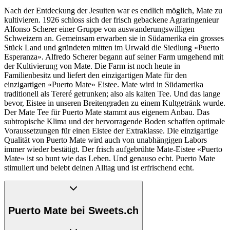
Nach der Entdeckung der Jesuiten war es endlich möglich, Mate zu
kultivieren. 1926 schloss sich der frisch gebackene Agraringenieur
Alfonso Scherer einer Gruppe von auswanderungswilligen
Schweizern an. Gemeinsam erwarben sie in Südamerika ein grosses
Stück Land und gründeten mitten im Urwald die Siedlung «Puerto
Esperanza». Alfredo Scherer begann auf seiner Farm umgehend mit
der Kultivierung von Mate. Die Farm ist noch heute in
Familienbesitz und liefert den einzigartigen Mate für den
einzigartigen «Puerto Mate» Eistee. Mate wird in Südamerika
traditionell als Tereré getrunken; also als kalten Tee. Und das lange
bevor, Eistee in unseren Breitengraden zu einem Kultgetränk wurde.
Der Mate Tee für Puerto Mate stammt aus eigenem Anbau. Das
subtropische Klima und der hervorragende Boden schaffen optimale
Voraussetzungen für einen Eistee der Extraklasse. Die einzigartige
Qualität von Puerto Mate wird auch von unabhängigen Labors
immer wieder bestätigt. Der frisch aufgebrühte Mate-Eistee «Puerto
Mate» ist so bunt wie das Leben. Und genauso echt. Puerto Mate
stimuliert und belebt deinen Alltag und ist erfrischend echt.
Puerto Mate bei Sweets.ch