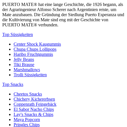
PUERTO MATE® hat eine lange Geschichte, die 1926 begann, als
der Agraringenieur Alfonso Scherer nach Argentinien reiste, um
Mate anzubauen. Die Gründung der Siedlung Puerto Esperanza und
die Kultivierung von Mate sind eng mit der Geschichte von
PUERTO MATE® verbunden.
Top Süssigkeiten
Center Shock Kaugummis
Chupa Chups Lollipops
Haribo Fruchtgummis
Jelly Beans
Tiki Brause
Marshmallows
Trolli Süssigkeiten
Top Snacks
Cheetos Snacks
Chichery Kichererbsen
Coppenrath Feingebäck
El Sabor Nacho Chips
Lay's Snacks & Chips
Maya Popcorn
Pringles Chips