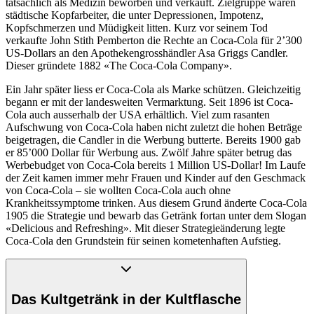
tatsächlich als Medizin beworben und verkauft. Zielgruppe waren
städtische Kopfarbeiter, die unter Depressionen, Impotenz,
Kopfschmerzen und Müdigkeit litten. Kurz vor seinem Tod
verkaufte John Stith Pemberton die Rechte an Coca-Cola für 2’300
US-Dollars an den Apothekengrosshändler Asa Griggs Candler.
Dieser gründete 1882 «The Coca-Cola Company».
Ein Jahr später liess er Coca-Cola als Marke schützen. Gleichzeitig
begann er mit der landesweiten Vermarktung. Seit 1896 ist Coca-
Cola auch ausserhalb der USA erhältlich. Viel zum rasanten
Aufschwung von Coca-Cola haben nicht zuletzt die hohen Beträge
beigetragen, die Candler in die Werbung butterte. Bereits 1900 gab
er 85’000 Dollar für Werbung aus. Zwölf Jahre später betrug das
Werbebudget von Coca-Cola bereits 1 Million US-Dollar! Im Laufe
der Zeit kamen immer mehr Frauen und Kinder auf den Geschmack
von Coca-Cola – sie wollten Coca-Cola auch ohne
Krankheitssymptome trinken. Aus diesem Grund änderte Coca-Cola
1905 die Strategie und bewarb das Getränk fortan unter dem Slogan
«Delicious and Refreshing». Mit dieser Strategieänderung legte
Coca-Cola den Grundstein für seinen kometenhaften Aufstieg.
Das Kultgetränk in der Kultflasche