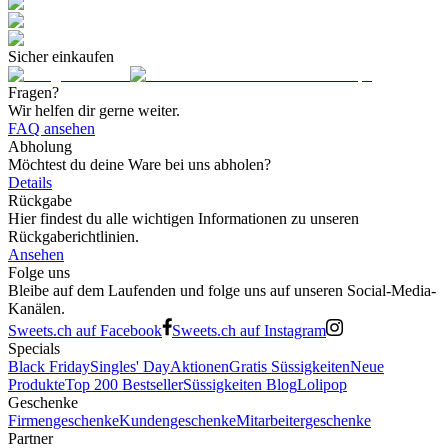
Sicher einkaufen
Fragen?
Wir helfen dir gerne weiter.
FAQ ansehen
Abholung
Möchtest du deine Ware bei uns abholen?
Details
Rückgabe
Hier findest du alle wichtigen Informationen zu unseren
Rückgaberichtlinien.
Ansehen
Folge uns
Bleibe auf dem Laufenden und folge uns auf unseren Social-Media-
Kanälen.
Sweets.ch auf Facebook
Sweets.ch auf Instagram
Specials
Black Friday
Singles' Day
Aktionen
Gratis Süssigkeiten
Neue
Produkte
Top 200 Bestseller
Süssigkeiten Blog
Lolipop
Geschenke
Firmengeschenke
Kundengeschenke
Mitarbeitergeschenke
Partner