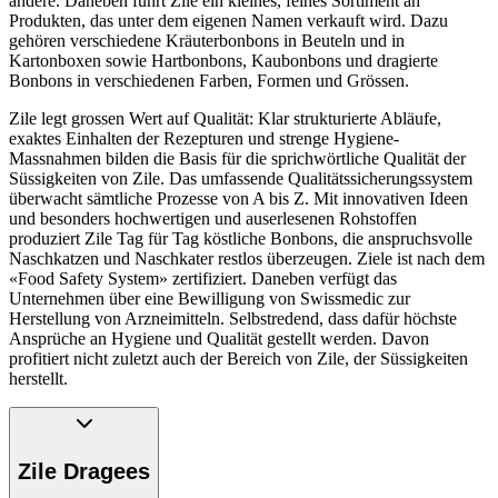
andere. Daneben führt Zile ein kleines, feines Sortiment an
Produkten, das unter dem eigenen Namen verkauft wird. Dazu
gehören verschiedene Kräuterbonbons in Beuteln und in
Kartonboxen sowie Hartbonbons, Kaubonbons und dragierte
Bonbons in verschiedenen Farben, Formen und Grössen.
Zile legt grossen Wert auf Qualität: Klar strukturierte Abläufe,
exaktes Einhalten der Rezepturen und strenge Hygiene-
Massnahmen bilden die Basis für die sprichwörtliche Qualität der
Süssigkeiten von Zile. Das umfassende Qualitätssicherungssystem
überwacht sämtliche Prozesse von A bis Z. Mit innovativen Ideen
und besonders hochwertigen und auserlesenen Rohstoffen
produziert Zile Tag für Tag köstliche Bonbons, die anspruchsvolle
Naschkatzen und Naschkater restlos überzeugen. Ziele ist nach dem
«Food Safety System» zertifiziert. Daneben verfügt das
Unternehmen über eine Bewilligung von Swissmedic zur
Herstellung von Arzneimitteln. Selbstredend, dass dafür höchste
Ansprüche an Hygiene und Qualität gestellt werden. Davon
profitiert nicht zuletzt auch der Bereich von Zile, der Süssigkeiten
herstellt.
Zile Dragees