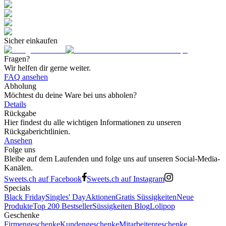
Sicher einkaufen
Fragen?
Wir helfen dir gerne weiter.
FAQ ansehen
Abholung
Möchtest du deine Ware bei uns abholen?
Details
Rückgabe
Hier findest du alle wichtigen Informationen zu unseren
Rückgaberichtlinien.
Ansehen
Folge uns
Bleibe auf dem Laufenden und folge uns auf unseren Social-Media-
Kanälen.
Sweets.ch auf Facebook
Sweets.ch auf Instagram
Specials
Black Friday
Singles' Day
Aktionen
Gratis Süssigkeiten
Neue
Produkte
Top 200 Bestseller
Süssigkeiten Blog
Lolipop
Geschenke
Firmengeschenke
Kundengeschenke
Mitarbeitergeschenke