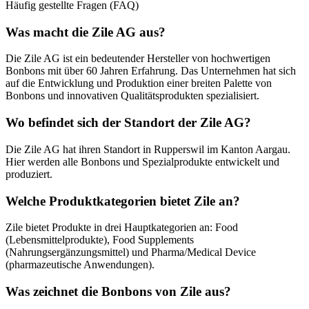
Feuersteine
Häufig gestellte Fragen (FAQ)
gehören in der Schweiz zu einer Hochzeit wie Braut
und Bräutigam. Die harten Bonbons sind in buntes Papier
eingewickelt und auf den Innenseiten mit lustigen Sprüchen
Was macht die Zile AG aus?
bedruckt. Feuersteine werden den Zuschauerinnen und Zuschauern
entweder von der Braut und dem Bräutigam zugeworfen oder von
Die Zile AG ist ein bedeutender Hersteller von hochwertigen
Kindern aus speziellen Körbchen verteilt. Häufig werfen auch die
Bonbons mit über 60 Jahren Erfahrung. Das Unternehmen hat sich
Trauzeugen den Gästen oder den Zuschauenden einer
auf die Entwicklung und Produktion einer breiten Palette von
Hochzeitszeremonie Feuersteine zu.
Bonbons und innovativen Qualitätsprodukten spezialisiert.
Bei Sweets.ch gibt’s die beliebten Feuersteine von Zile in 1
Wo befindet sich der Standort der Zile AG?
Kilogramm schweren Säcken. Denn das Werfen von Feuersteinen
macht den Schenkenden genauso Spass wie den Beschenkten. Und
Die Zile AG hat ihren Standort in Rupperswil im Kanton Aargau.
oftmals sind die Säcke in Rekordzeit leer. Bestell deshalb lieber
Hier werden alle Bonbons und Spezialprodukte entwickelt und
einen Sack Feuersteine zu viel als einen Sack Feuersteine zu wenig:
produziert.
Die Hochzeit findet -hoffentlich- nur einmal statt. Und wenn am
Ende zu wenig Feuersteine vorhanden sind, sorgt das bei allen
Welche Produktkategorien bietet Zile an?
Beteiligten nur für unnötigen Frust.
Zile bietet Produkte in drei Hauptkategorien an: Food
(Lebensmittelprodukte), Food Supplements
(Nahrungsergänzungsmittel) und Pharma/Medical Device
(pharmazeutische Anwendungen).
Was zeichnet die Bonbons von Zile aus?