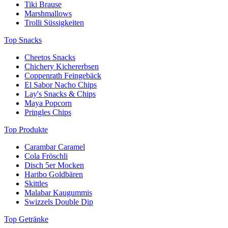
Tiki Brause
Marshmallows
Trolli Süssigkeiten
Top Snacks
Cheetos Snacks
Chichery Kichererbsen
Coppenrath Feingebäck
El Sabor Nacho Chips
Lay's Snacks & Chips
Maya Popcorn
Pringles Chips
Top Produkte
Carambar Caramel
Cola Fröschli
Disch 5er Mocken
Haribo Goldbären
Skittles
Malabar Kaugummis
Swizzels Double Dip
Top Getränke