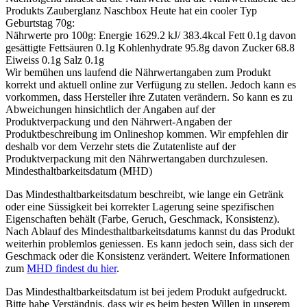
Produkts
Zauberglanz Naschbox Heute hat ein cooler Typ
Geburtstag 70g
:
Nährwerte pro 100g: Energie 1629.2 kJ/ 383.4kcal Fett 0.1g davon
gesättigte Fettsäuren 0.1g Kohlenhydrate 95.8g davon Zucker 68.8
Eiweiss 0.1g Salz 0.1g
Wir bemühen uns laufend die Nährwertangaben zum Produkt
korrekt und aktuell online zur Verfügung zu stellen. Jedoch kann es
vorkommen, dass Hersteller ihre Zutaten verändern. So kann es zu
Abweichungen hinsichtlich der Angaben auf der
Produktverpackung und den Nährwert-Angaben der
Produktbeschreibung im Onlineshop kommen. Wir empfehlen dir
deshalb vor dem Verzehr stets die Zutatenliste auf der
Produktverpackung mit den Nährwertangaben durchzulesen.
Mindesthaltbarkeitsdatum (MHD)
Das Mindesthaltbarkeitsdatum beschreibt, wie lange ein Getränk
oder eine Süssigkeit bei korrekter Lagerung seine spezifischen
Eigenschaften behält (Farbe, Geruch, Geschmack, Konsistenz).
Nach Ablauf des Mindesthaltbarkeitsdatums kannst du das Produkt
weiterhin problemlos geniessen. Es kann jedoch sein, dass sich der
Geschmack oder die Konsistenz verändert. Weitere Informationen
zum
MHD findest du hier
.
Das Mindesthaltbarkeitsdatum ist bei jedem Produkt aufgedruckt.
Bitte habe Verständnis, dass wir es beim besten Willen in unserem