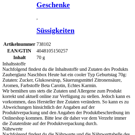
Geschenke
,
Süssigkeiten
Artikelnummer
738102
EAN/GTIN
4048105150257
Inhalt
70
g
Inhaltsstoffe
Nachfolgend findest du die Inhaltsstoffe und Zutaten des Produkts
Zauberglanz Naschbox Heute hat ein cooler Typ Geburtstag 70g
:
Zutaten: Zucker, Glukosesirup, Säuerungsmittel Zitronensäure,
Aromen, Farbstoffe Beta Carotin, Echtes Karmin.
Wir bemühen uns stets die Zutaten und Allergene zum Produkt
korrekt und aktuell online zur Verfügung zu stellen. Jedoch kann es
vorkommen, dass Hersteller ihre Zutaten verändern. So kann es zu
Abweichungen hinsichtlich der Angaben auf der
Produktverpackung und den Angaben der Produktbeschreibung im
Onlineshop kommen. Bitte lese dir daher vor dem Verzehr immer
die Zutatenliste auf der Produktverpackung durch.
Nährwerte
Nachfolgend findest du die Nährwerte und die Nährwerttabelle des